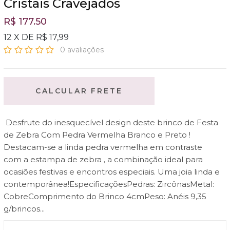
Cristais Cravejados
R$ 177.50
12 X DE R$ 17,99
0 avaliações
CALCULAR FRETE
Desfrute do inesquecível design deste brinco de Festa
de Zebra Com Pedra Vermelha Branco e Preto !
Destacam-se a linda pedra vermelha em contraste
com a estampa de zebra , a combinação ideal para
ocasiões festivas e encontros especiais. Uma joia linda e
contemporânea!EspecificaçõesPedras: ZircônasMetal:
CobreComprimento do Brinco 4cmPeso: Anéis 9,35
g/brincos...