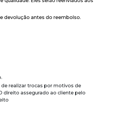
 qualidade. Eles serão reenviados aos
 de devolução antes do reembolso.
.
 de realizar trocas por motivos de
 direito assegurado ao cliente pelo
eito