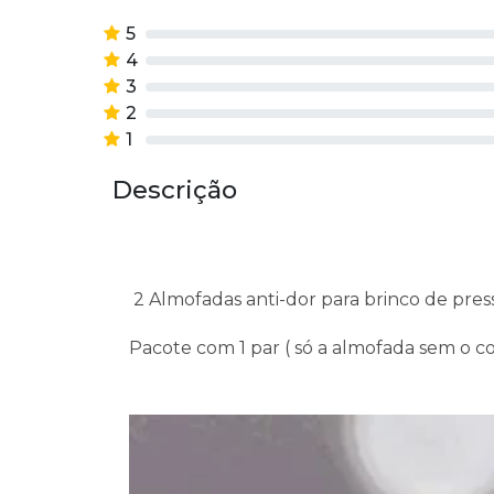
5
4
3
2
1
Descrição
2 Almofadas anti-dor para brinco de pre
Pacote com 1 par ( só a almofada sem o c