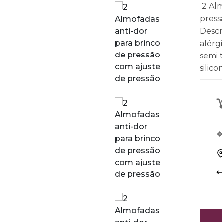
2 Alm
press
Descr
alérg
semi 
silico
❖