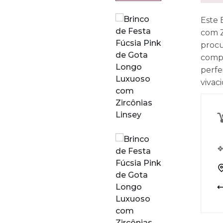
Este 
com Z
procu
compl
perfe
vivac
❖