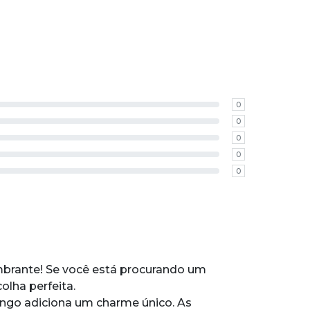
0
0
0
0
0
mbrante! Se você está procurando um
olha perfeita.
longo adiciona um charme único. As