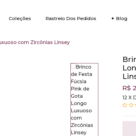
Coleções
Rastreio Dos Pedidos
✦ Blog
uxuoso com Zircônias Linsey
Bri
Lon
Lin
R$ 
12 X 