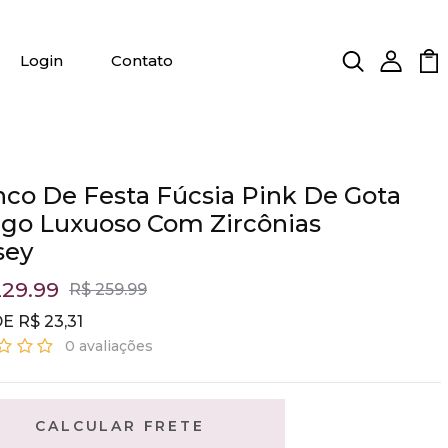
Login
Contato
nco De Festa Fúcsia Pink De Gota
go Luxuoso Com Zircônias
sey
229.99
R$ 259.99
DE R$ 23,31
0 avaliações
CALCULAR FRETE